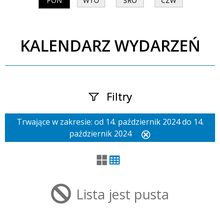
PON
WTO
ŚRO
CZW
KALENDARZ WYDARZEŃ
Filtry
Trwające w zakresie:
od 14. październik 2024 do 14.
Szukana fraza
październik 2024
Usuń
ten
filtr
Kategoria
Lista jest pusta
Trwające w zakresie