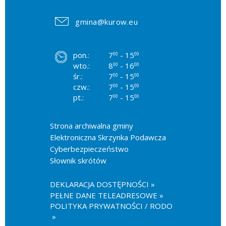
gmina@kurow.eu
pon.:
7
- 15
00
00
wto.:
8
- 16
00
00
śr.:
7
- 15
00
00
czw.:
7
- 15
00
00
pt.:
7
- 15
00
00
Strona archiwalna gminy
Elektroniczna Skrzynka Podawcza
Cyberbezpieczeństwo
Słownik skrótów
DEKLARACJA DOSTĘPNOŚCI
PEŁNE DANE TELEADRESOWE
POLITYKA PRYWATNOŚCI / RODO