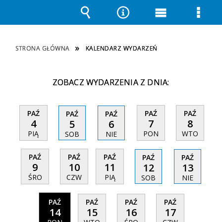
Wyszukiwarka
Narzędzia
Menu
Men
główne
szcz
STRONA GŁÓWNA
KALENDARZ WYDARZEŃ
ZOBACZ WYDARZENIA Z DNIA:
PAŹ
PAŹ
PAŹ
PAŹ
PAŹ
4
7
8
5
6
PIĄ
PON
WTO
SOB
NIE
PAŹ
PAŹ
PAŹ
PAŹ
PAŹ
9
10
11
12
13
ŚRO
CZW
PIĄ
SOB
NIE
PAŹ
PAŹ
PAŹ
PAŹ
14
15
16
17