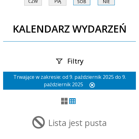
CZW
PIĄ
SOB
NIE
KALENDARZ WYDARZEŃ
Filtry
Trwające w zakresie:
od 9. październik 2025 do 9.
Szukana fraza
październik 2025
Usuń
ten
filtr
Kategoria
Lista jest pusta
Trwające w zakresie