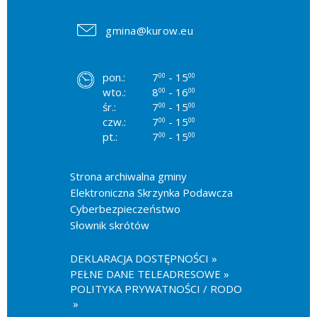
gmina@kurow.eu
pon.:
7
- 15
00
00
wto.:
8
- 16
00
00
śr.:
7
- 15
00
00
czw.:
7
- 15
00
00
pt.:
7
- 15
00
00
Strona archiwalna gminy
Elektroniczna Skrzynka Podawcza
Cyberbezpieczeństwo
Słownik skrótów
DEKLARACJA DOSTĘPNOŚCI
PEŁNE DANE TELEADRESOWE
POLITYKA PRYWATNOŚCI / RODO