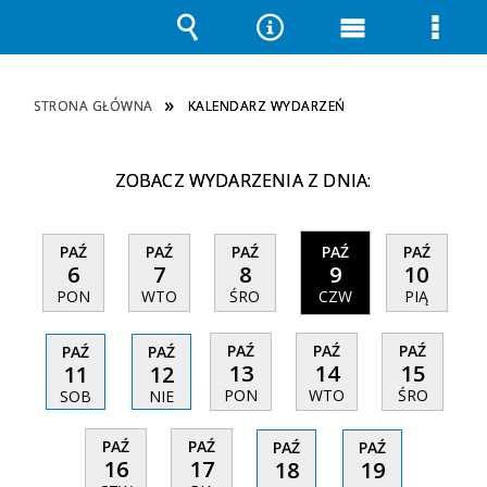
Wyszukiwarka
Narzędzia
Menu
Men
główne
szcz
STRONA GŁÓWNA
KALENDARZ WYDARZEŃ
ZOBACZ WYDARZENIA Z DNIA:
PAŹ
PAŹ
PAŹ
PAŹ
PAŹ
6
7
8
9
10
PON
WTO
ŚRO
CZW
PIĄ
PAŹ
PAŹ
PAŹ
PAŹ
PAŹ
13
14
15
11
12
PON
WTO
ŚRO
SOB
NIE
PAŹ
PAŹ
PAŹ
PAŹ
16
17
18
19