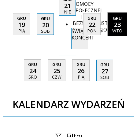
POMOCY
21
SPOŁECZNEJ
NIE
I
GRU
GRU
GRU
GRU
BEZPIECZEŃSTWA
19
22
23
15:30
20
PUBLICZNEGO
ŚWIĄTECZNY
PIĄ
PON
WTO
SOB
KONCERT
GRU
GRU
GRU
GRU
24
25
26
27
ŚRO
CZW
PIĄ
SOB
KALENDARZ WYDARZEŃ
Filtry