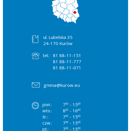
ul. Lubelska 35
24-170 Kurów
tel.:
81 88-11-151
81 88-11-777
81 88-11-071
gmina@kurow.eu
pon.:
7
- 15
00
00
wto.:
8
- 16
00
00
śr.:
7
- 15
00
00
czw.:
7
- 15
00
00
pt.:
7
- 15
00
00