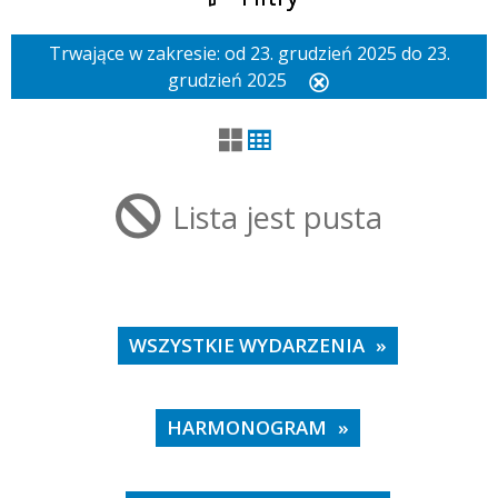
Trwające w zakresie:
od 23. grudzień 2025 do 23.
Szukana fraza
grudzień 2025
Usuń
ten
filtr
Kategoria
Lista jest pusta
Trwające w zakresie
—
Miejsce
WSZYSTKIE WYDARZENIA
HARMONOGRAM
Organizator