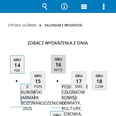
Wyszukiwarka
Narzędzia
Menu
Men
główne
szcz
STRONA GŁÓWNA
KALENDARZ WYDARZEŃ
ZOBACZ WYDARZENIA Z DNIA:
GRU
GRU
16
14
WTO
NIE
GRU
GRU
GRU
15
17
18
16:00
09:15
II
POSIEDZENIE
PON
ŚRO
CZW
KUROWSKI
CZŁONKÓW
JARMARK
KOMISJI
BOŻONARODZENIOWY
OŚWIATY,
2025
KULTURY,
ZDROWIA,
GRU